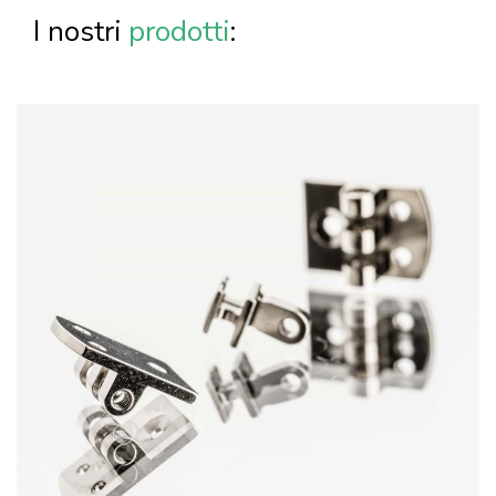
I nostri
prodotti
: