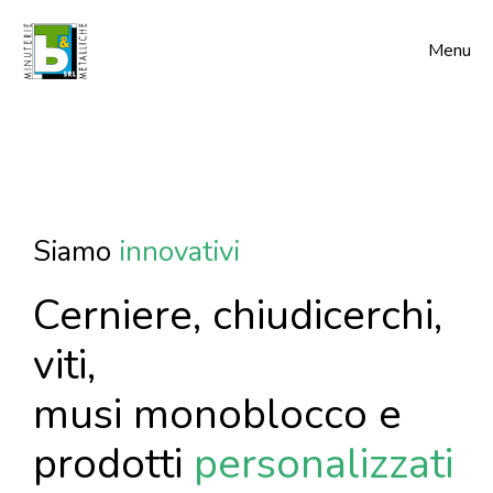
Menu
i
t
Siamo
e
s
p
e
r
Cerniere, chiudicerchi,
viti,
musi monoblocco e
prodotti
personalizzati